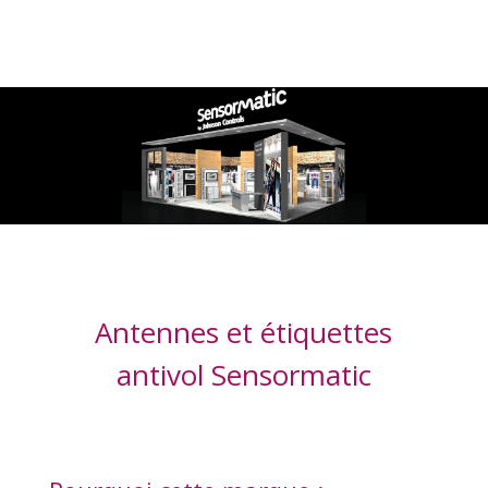
Antennes et étiquettes
antivol Sensormatic