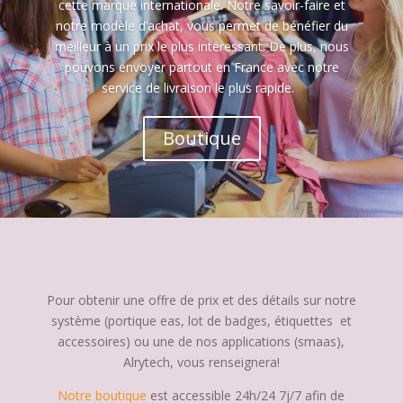
cette marque internationale. Notre savoir-faire et
notre modèle d’achat, vous permet de bénéfier du
meilleur à un prix le plus interessant. De plus, nous
pouvons envoyer partout en France avec notre
service de livraison le plus rapide.
Boutique
Pour obtenir une offre de prix et des détails sur notre
système (portique eas, lot de badges, étiquettes et
accessoires) ou une de nos applications (smaas),
Alrytech, vous renseignera!
Notre boutique
est accessible 24h/24 7j/7 afin de