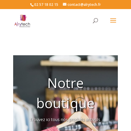
02 57 18 02 15
contact@alrytech.fr
Notre
boutique
Trouvez ici tous nos produits antivols