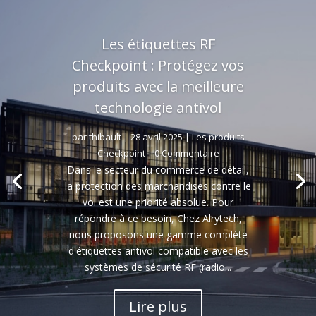
Les étiquettes RF
Checkpoint : Protégez vos
produits avec la meilleure
technologie antivol
par
thibault
|
28 avril 2025
|
Les produits
Checkpoint
| 0 Commentaire
Dans le secteur du commerce de détail,
la protection des marchandises contre le
vol est une priorité absolue. Pour
répondre à ce besoin, Chez Alrytech,
nous proposons une gamme complète
d'étiquettes antivol compatible avec les
systèmes de sécurité RF (radio...
Lire plus