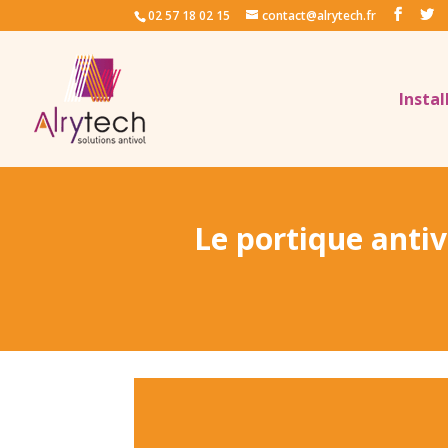
02 57 18 02 15
contact@alrytech.fr
Instal
Le portique antiv