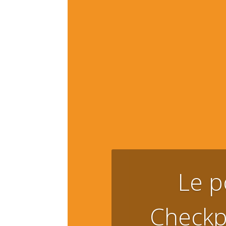
Le p
Checkpo