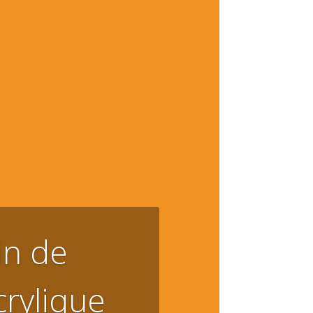
in de
crylique