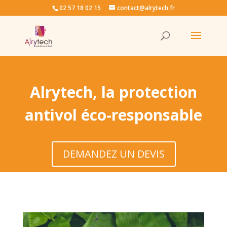
02 57 18 02 15
contact@alrytech.fr
Alrytech, la protection
antivol éco-responsable
DEMANDEZ UN DEVIS