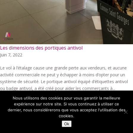
Les dimensions des portiques antivol
Juin 7, 2022
Le vol à l’étalage cause une grande perte aux vendeurs, et aucune
activité commerciale ne peut y échapper à moins d’opter pour un
système de sécurité. Le portique antivol équipé d’étiquettes antivol
ou badge antivol, a été créé pour aider les commerçants à...
Nous utilisons des cookies pour vous garantir la meilleure
expérience sur notre site. Si vous continuez à utiliser ce
dernier, nous considérerons que vous acceptez l'utilisation des
cookies.
© Alrytech -
portique antivol
Ok