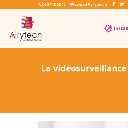
02 57 18 02 15
contact@alrytech.fr
Instal
La vidéosurveillance