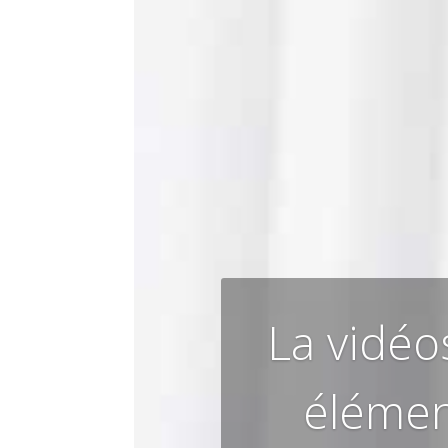
La vidéo
élémen